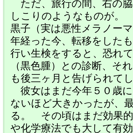
ただ、旅行の間、右の脇
しこりのようなものが。
黒子（実は悪性メラノー
年経った今、転移をした
行い生検をすると、恐れ
（黒色腫）との診断、そ
も後三ヶ月と告げられて
彼女はまだ今年５０歳に
ないほど大きかったが、
る。 その頃はまだ効果的
や化学療法でも大して有