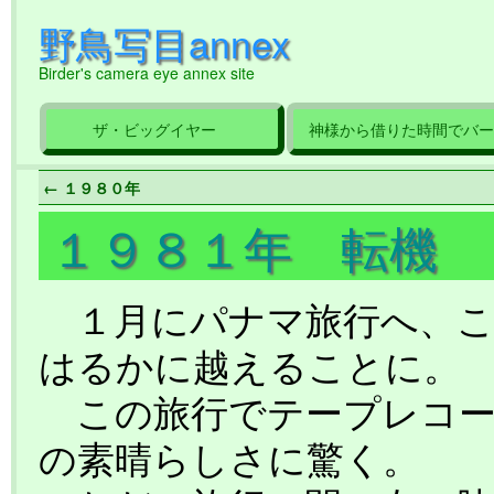
野鳥写目annex
Birder's camera eye annex site
ザ・ビッグイヤー
神様から借りた時間でバー
← １９８０年
１９８１年 転機
１月にパナマ旅行へ、こ
はるかに越えることに。
この旅行でテープレコー
の素晴らしさに驚く。