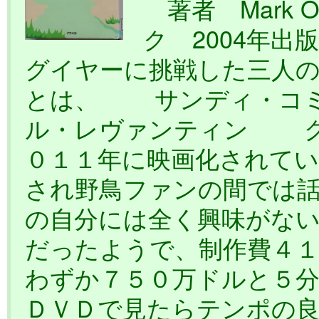
著者 Mark 
ク 2004年出
グイヤーに挑戦した三人
とは、 サンディ・コ
ル・レヴァンティン グ
０１１年に映画化されてい
され野鳥ファンの間では
の自分には全く興味がな
だったようで、制作費４
わずか７５０万ドルと５
ＤＶＤで見たらテンポの