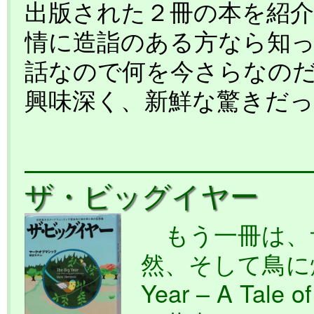
出版された２冊の本を紹
情に造詣のある方なら知
話なので何を今さらなの
興味深く、新鮮な驚きだ
ザ・ビッグイヤー
もう一冊は、
然、そして鳥に燃
Year – A Tale o