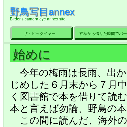
野鳥写目annex
Birder's camera eye annex site
ザ・ビッグイヤー
神様から借りた時間でバー
始めに
今年の梅雨は長雨、出か
じめした６月末から７月
く図書館で本を借りて読
本と言えば勿論、野鳥の本
この間に読んだ、海外の