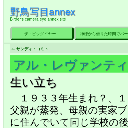
野鳥写目annex
Birder's camera eye annex site
ザ・ビッグイヤー
神様から借りた時間でバー
← サンディ・コミト
アル・レヴァンテ
生い立ち
１９３３年生まれ？、１
父親が蒸発、母親の実家
に住んでいて同じ学校の