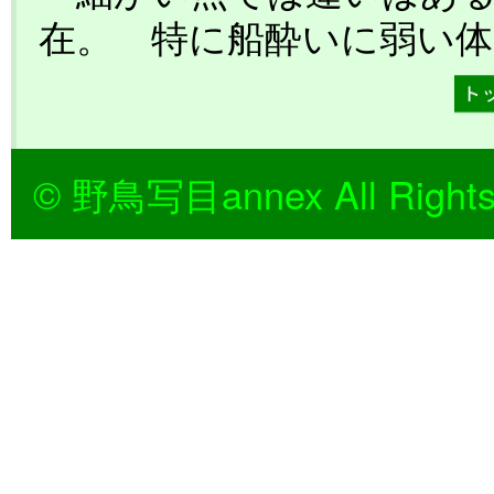
在。 特に船酔いに弱い体
© 野鳥写目annex All Rights